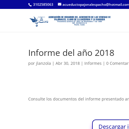
3102585063
acueductopajonalespacho@hotmail.co
Informe del año 2018
por
jlanzola
|
Abr 30, 2018
|
Informes
|
0 Comentar
Consulte los documentos del informe presentado ant
Descargar 